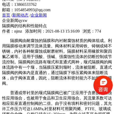
关于艾默生
电话：13866533762
新闻动态
邮箱：1054854993@qq.com
艾默生产品
首页
/
新闻动态
/
企业新闻
TESCOM减压阀
企业新闻
qyxw
TESCOM低压减压阀
隔膜阀的结构和性能特点
TESCOM液压阀
作者：
njmz
添加时间：2021-08-13 15:16:09 浏览：
774
TESCOM转换调节器
TESCOM调节阀
隔膜阀由耐腐蚀的隔膜和内衬耐腐蚀材质的阀体组成。利
TESCOM背压阀
用隔膜移动来调节流体流量。阀体材料采用铸铁、铸钢或铸不
TESCOM阀门
锈钢，内衬各种耐腐蚀或耐磨材料。隔膜材料采用橡胶和聚四
TESCOM过滤器
氟乙烯等。适用于强酸、强碱、强腐蚀性流体的切断控制或节
TESCOM天然气调节器
流控制。隔膜阀的流路有堰式和直通式两种，堰式隔膜阀的阀
TESCOM卫生型减压阀
体流路中有一个堰，当隔膜压紧到堰时，流体被阻断。直通式
TESCOM压力传感器
隔膜阀的阀体内是直通的，通过隔膜下移压紧阀体来阻断流
技术支持
体，由于阀体直通，因此，阻断流体和密封能力不如堰式隔膜
联系我们
阀。
南京曼振
关于曼振
普通或带衬里的堰式隔膜阀已被广泛应用于含磨损和腐蚀
新闻动态
性应用场合，也被用于食品和卫生应用场合。其流量系数可达
曼振产品
相应双座直通控制阀的二倍。由于没有填料和密封问题，其允
技术支持
许工作压力可达1.6MPa,衬里材料可用聚丙烯、PTFE、玻璃或
联系我们