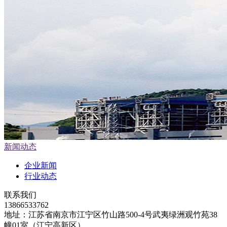
行业动态
技术支持
联系我们
派克
关于派克
新闻动态
派克产品
Parker球阀/旋塞阀
Parker接头/管/管夹
Parker单向阀/安全阀
Parker过滤器/流量控制器
Parker计量阀/减压阀
Parker针/闸/截止阀
parker TNV系列针阀
新闻动态
Parker阀组
Parker液压泵
企业新闻
Parker电磁阀
行业动态
Parker乐可利Legris
联系我们
技术支持
13866533762
联系我们
地址：江苏省南京市江宁区竹山路500-4号武夷绿洲观竹苑38
艾默生
幢01室（江宁高新区）